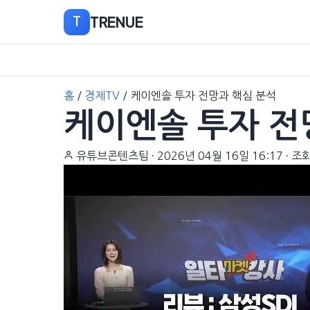
TRENUE
T
본
홈
/
경제TV
/
케이엔솔 투자 전망과 핵심 분석
문
케이엔솔 투자 전
으
로
이
유튜브콘텐츠팀
·
2026년 04월 16일 16:17
·
조회
동