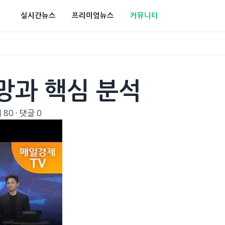
실시간뉴스
프리미엄뉴스
커뮤니티
망과 핵심 분석
 80
·
댓글 0