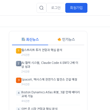
로그인
회원가입
최신뉴스
인기뉴스
월스트리트 투자 전망과 핵심 분석
1
2시간전
AI 협력 시스템, Claude Code 4.8보다 2배 이
2
상 성과
2시간전
SpaceX, 텍사스에 천연가스 발전소 건설 예정
3
3시간전
Boston Dynamics Atlas 로봇, 3분 만에 배터리
4
교체 가능
4시간전
이번 주 시장 전망과 핵심 분석
5