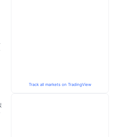
최
응
함
Track all markets on TradingView
있
과