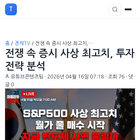
T
본
홈
/
경제TV
/
전쟁 속 증시 사상 최고치,…
문
전쟁 속 증시 사상 최고치, 투자
으
로
전략 분석
이
유튜브콘텐츠팀
·
2026년 04월 16일 07:18
·
조회 76
·
댓
동
글 0