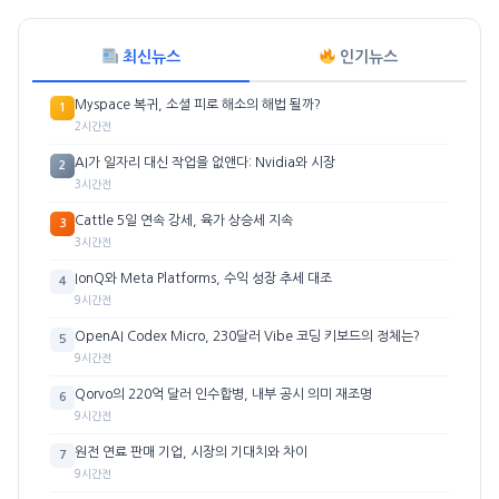
최신뉴스
인기뉴스
Myspace 복귀, 소셜 피로 해소의 해법 될까?
1
2시간전
AI가 일자리 대신 작업을 없앤다: Nvidia와 시장
2
3시간전
Cattle 5일 연속 강세, 육가 상승세 지속
3
3시간전
IonQ와 Meta Platforms, 수익 성장 추세 대조
4
9시간전
OpenAI Codex Micro, 230달러 Vibe 코딩 키보드의 정체는?
5
9시간전
Qorvo의 220억 달러 인수합병, 내부 공시 의미 재조명
6
9시간전
원전 연료 판매 기업, 시장의 기대치와 차이
7
9시간전