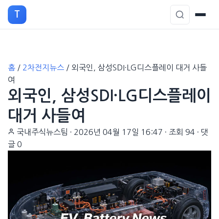
T
본
홈
/
2차전지뉴스
/
외국인, 삼성SDI·LG디스플레이 대거 사들
문
여
으
외국인, 삼성SDI·LG디스플레이
로
이
대거 사들여
동
국내주식뉴스팀
·
2026년 04월 17일 16:47
·
조회 94
·
댓
글 0