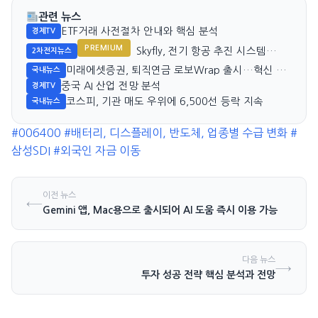
관련 뉴스
ETF거래 사전절차 안내와 핵심 분석
경제TV
PREMIUM
Skyfly, 전기 항공 추진 시스템
2차전지뉴스
OEM 공급 확대
미래에셋증권, 퇴직연금 로보Wrap 출시…혁신 자
국내뉴스
산관리 선도
중국 AI 산업 전망 분석
경제TV
코스피, 기관 매도 우위에 6,500선 등락 지속
국내뉴스
#006400
#배터리, 디스플레이, 반도체, 업종별 수급 변화
#
삼성SDI
#외국인 자금 이동
이전 뉴스
←
Gemini 앱, Mac용으로 출시되어 AI 도움 즉시 이용 가능
다음 뉴스
→
투자 성공 전략 핵심 분석과 전망