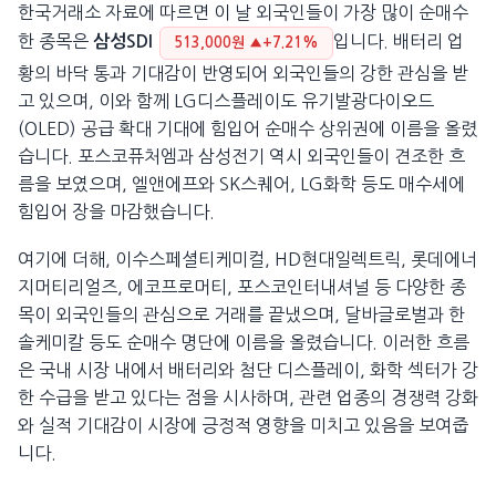
한국거래소 자료에 따르면 이 날 외국인들이 가장 많이 순매수
한 종목은
입니다. 배터리 업
삼성SDI
513,000원 ▲+7.21%
황의 바닥 통과 기대감이 반영되어 외국인들의 강한 관심을 받
고 있으며, 이와 함께 LG디스플레이도 유기발광다이오드
(OLED) 공급 확대 기대에 힘입어 순매수 상위권에 이름을 올렸
습니다. 포스코퓨처엠과 삼성전기 역시 외국인들이 견조한 흐
름을 보였으며, 엘앤에프와 SK스퀘어, LG화학 등도 매수세에
힘입어 장을 마감했습니다.
여기에 더해, 이수스페셜티케미컬, HD현대일렉트릭, 롯데에너
지머티리얼즈, 에코프로머티, 포스코인터내셔널 등 다양한 종
목이 외국인들의 관심으로 거래를 끝냈으며, 달바글로벌과 한
솔케미칼 등도 순매수 명단에 이름을 올렸습니다. 이러한 흐름
은 국내 시장 내에서 배터리와 첨단 디스플레이, 화학 섹터가 강
한 수급을 받고 있다는 점을 시사하며, 관련 업종의 경쟁력 강화
와 실적 기대감이 시장에 긍정적 영향을 미치고 있음을 보여줍
니다.