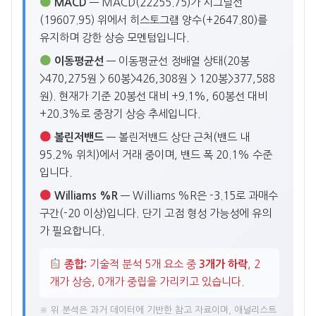
MACD
— MACD(22255.75)가 시그널선
(19607.95) 위에서 히스토그램 양수(+2647.80)를
유지하며 강한 상승 모멘텀입니다.
이동평균선
— 이동평균선 정배열 상태(20봉
>470,275원 > 60봉>426,308원 > 120봉>377,588
원). 현재가 기준 20봉선 대비 +9.1%, 60봉선 대비
+20.3%로 중장기 상승 추세입니다.
볼린저밴드
— 볼린저밴드 상단 근처(밴드 내
95.2% 위치)에서 거래 중이며, 밴드 폭 20.1% 수준
입니다.
Williams %R
— Williams %R은 -3.15로 과매수
구간(-20 이상)입니다. 단기 고점 형성 가능성에 유의
가 필요합니다.
종합:
기술적 분석 5개 요소 중
3개가 하락
, 2
개가 상승, 0개가 중립을 가리키고 있습니다.
※ 위 분석은 과거 데이터에 기반한 참고 자료이며, 애널리스트