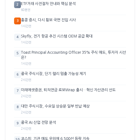
ETF거래 사전절차 안내와 핵심 분석
2
60분전
홍콩 증시, 다시 횡보 국면 진입 시사
3
1시간전
Skyfly, 전기 항공 추진 시스템 OEM 공급 확대
4
1시간전
Toast Principal Accounting Officer 35% 주식 매도, 투자자 시선
5
은?
1시간전
중국 주식시장, 단기 랠리 멈출 가능성 제기
6
2시간전
미래에셋증권, 퇴직연금 로보Wrap 출시…혁신 자산관리 선도
7
2시간전
대만 주식시장, 수요일 상승분 일부 반납 예상
8
2시간전
중국 AI 산업 전망 분석
9
2시간전
코스피, 기관 매도 우위에 6,500선 등락 지속
10