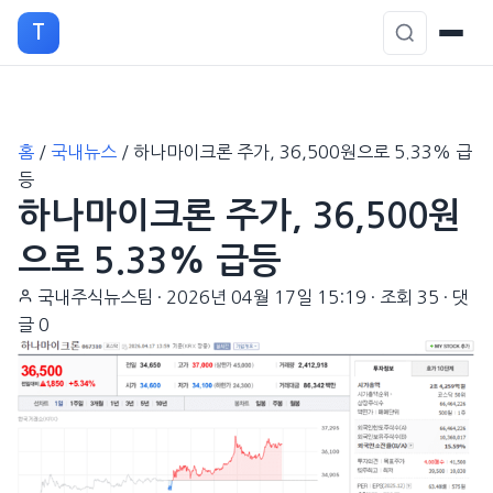
T
본
홈
/
국내뉴스
/
하나마이크론 주가, 36,500원으로 5.33% 급
문
등
으
하나마이크론 주가, 36,500원
로
이
으로 5.33% 급등
동
국내주식뉴스팀
·
2026년 04월 17일 15:19
·
조회 35
·
댓
글 0