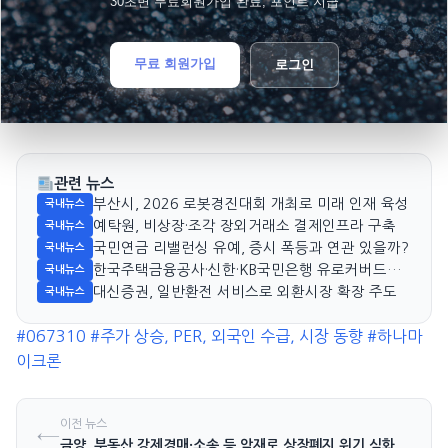
30초면 무료회원가입 완료, 포인트 지급
무료 회원가입
로그인
관련 뉴스
부산시, 2026 로봇경진대회 개최로 미래 인재 육성
국내뉴스
예탁원, 비상장·조각 장외거래소 결제인프라 구축
국내뉴스
국민연금 리밸런싱 유예, 증시 폭등과 연관 있을까?
국내뉴스
한국주택금융공사·신한·KB국민은행 유로커버드본
국내뉴스
드 발행 본격화
대신증권, 일반환전 서비스로 외환시장 확장 주도
국내뉴스
#067310
#주가 상승, PER, 외국인 수급, 시장 동향
#하나마
이크론
이전 뉴스
←
금양, 부동산 강제경매·소송 등 악재로 상장폐지 위기 심화