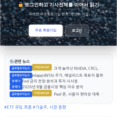
로그인하고 기사전체를 이어서 읽기
30초면 무료회원가입 완료, 포인트 지급
무료 회원가입
로그인
관련 뉴스
PREMIUM
크게 늘어난 NVIDIA, CRCL,
글로벌주식뉴스
SPCX 주식, ARK 투자 전략 변화
Intapp(INTA) 주가, 애널리스트 목표치 돌파
글로벌주식뉴스
Fed 금리 전망 분석과 투자 시사점
경제TV
2026년 8월 금융시장 핵심 이슈 분석
경제TV
PREMIUM
Pixel 폰, 사용자 편의성 대폭 향
글로벌주식뉴스
상될 예정
#ETF 유입 흐름
#기술주, 시장 동향