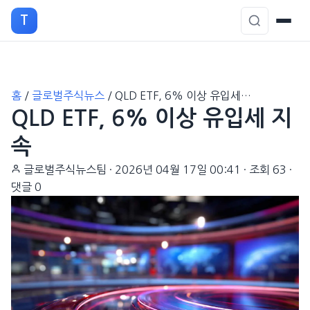
T
본
홈
/
글로벌주식뉴스
/
QLD ETF, 6% 이상 유입세…
문
QLD ETF, 6% 이상 유입세 지
으
로
속
이
글로벌주식뉴스팀
·
2026년 04월 17일 00:41
·
조회 63
·
동
댓글 0