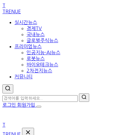
본
T
문
TRENUE
으
실시간뉴스
로
경제TV
이
국내뉴스
동
글로벌주식뉴스
프리미엄뉴스
인공지능-AI뉴스
로봇뉴스
바이오테크뉴스
2차전지뉴스
커뮤니티
로그인
회원가입
T
TRENUE