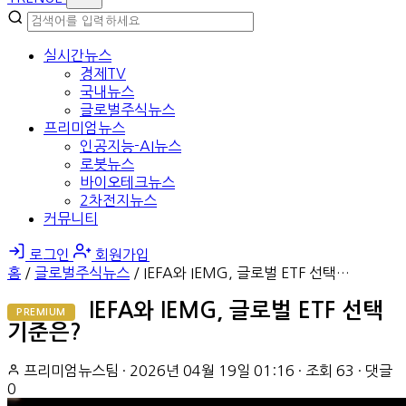
실시간뉴스
경제TV
국내뉴스
글로벌주식뉴스
프리미엄뉴스
인공지능-AI뉴스
로봇뉴스
바이오테크뉴스
2차전지뉴스
커뮤니티
로그인
회원가입
홈
/
글로벌주식뉴스
/
IEFA와 IEMG, 글로벌 ETF 선택…
IEFA와 IEMG, 글로벌 ETF 선택
PREMIUM
기준은?
프리미엄뉴스팀
·
2026년 04월 19일 01:16
·
조회 63
·
댓글
0