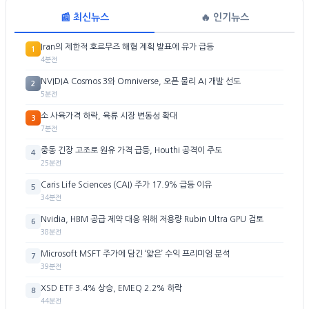
📰 최신뉴스
🔥 인기뉴스
Iran의 제한적 호르무즈 해협 계획 발표에 유가 급등
1
4분전
NVIDIA Cosmos 3와 Omniverse, 오픈 물리 AI 개발 선도
2
5분전
소 사육가격 하락, 육류 시장 변동성 확대
3
7분전
중동 긴장 고조로 원유 가격 급등, Houthi 공격이 주도
4
25분전
Caris Life Sciences (CAI) 주가 17.9% 급등 이유
5
34분전
Nvidia, HBM 공급 제약 대응 위해 저용량 Rubin Ultra GPU 검토
6
38분전
Microsoft MSFT 주가에 담긴 ‘얇은’ 수익 프리미엄 분석
7
39분전
XSD ETF 3.4% 상승, EMEQ 2.2% 하락
8
44분전