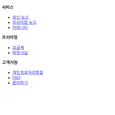
서비스
최신 뉴스
프리미엄 뉴스
커뮤니티
프리미엄
요금제
파트너십
고객지원
개인정보처리방침
FAQ
문의하기
(주)트레뉴 / 주소: 서울시 서초구 강남대로53길 8 / 대표이사: 고
종현 / 사업자등록: 206-86-67786 /
통신판매: 2021-서울서초-0188, 대표전화: 070-8232-3254 /
© 2026 TRENUE. All rights reserved.