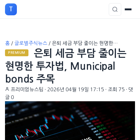
T
본
홈
/
글로벌주식뉴스
/
은퇴 세금 부담 줄이는 현명한…
문
은퇴 세금 부담 줄이는
으
PREMIUM
로
현명한 투자법, Municipal
이
bonds 주목
동
프리미엄뉴스팀
·
2026년 04월 19일 17:15
·
조회 75
·
댓
글 0