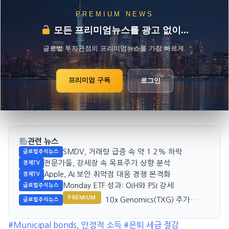
PREMIUM NEWS
모든 프리미엄뉴스를 광고 없이...
글로벌 투자관점의 프리미엄뉴스를 가장 빠르게.
프리미엄 구독
로그인
관련 뉴스
SMDV, 거래량 급증 속 약 1.2% 하락
글로벌주식뉴스
전문가들, 강세장 속 목표주가 상향 분석
경제TV
Apple, AI 보안 취약점 대응 경쟁 본격화
경제TV
Monday ETF 성과: OIH와 PSI 강세
글로벌주식뉴스
PREMIUM
10x Genomics(TXG) 주가
글로벌주식뉴스
7.1% 상승, 투자 기회는?
#Municipal bonds, 안정적 소득
#은퇴 세금 절감