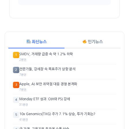
최신뉴스
인기뉴스
SMDV, 거래량 급증 속 약 1.2% 하락
1
2분전
전문가들, 강세장 속 목표주가 상향 분석
2
7분전
Apple, AI 보안 취약점 대응 경쟁 본격화
3
7분전
Monday ETF 성과: OIH와 PSI 강세
4
31분전
10x Genomics(TXG) 주가 7.1% 상승, 투자 기회는?
5
41분전
금 가격, 고용지표 호조에 소폭 상승