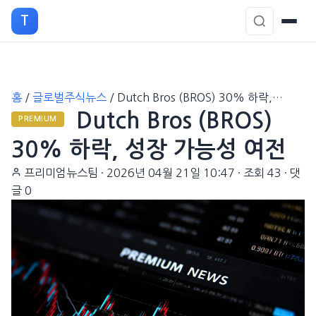
T
본
홈
/
글로벌주식뉴스
/
Dutch Bros (BROS) 30% 하락,…
문
Dutch Bros (BROS)
으
PREMIUM
로
30% 하락, 성장 가능성 여전
이
프리미엄뉴스팀
·
2026년 04월 21일 10:47
·
조회 43
·
댓
동
글 0