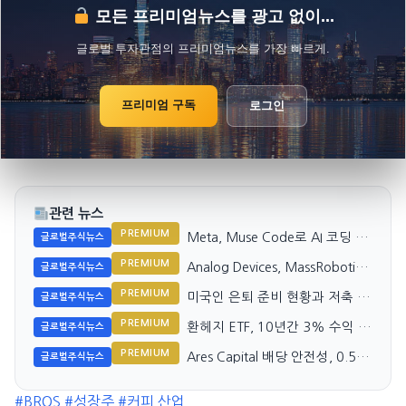
모든 프리미엄뉴스를 광고 없이...
글로벌 투자관점의 프리미엄뉴스를 가장 빠르게.
프리미엄 구독
로그인
관련 뉴스
PREMIUM
Meta, Muse Code로 AI 코딩 시
글로벌주식뉴스
장 도전 시작
PREMIUM
Analog Devices, MassRobotics
글로벌주식뉴스
와 전략적 파트너십 재개
PREMIUM
미국인 은퇴 준비 현황과 저축 포
글로벌주식뉴스
기 가능성
PREMIUM
환헤지 ETF, 10년간 3% 수익 차
글로벌주식뉴스
이 발생
PREMIUM
Ares Capital 배당 안전성, 0.50
글로벌주식뉴스
달러 수익에 0.48달러 배당 지속
#BROS
#성장주
#커피 산업