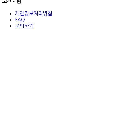
고객지원
개인정보처리방침
FAQ
문의하기
(주)트레뉴 / 주소: 서울시 서초구 강남대로53길 8 / 대표이사: 고
종현 / 사업자등록: 206-86-67786 /
통신판매: 2021-서울서초-0188, 대표전화: 070-8232-3254 /
© 2026 TRENUE. All rights reserved.