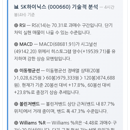
📊 SK하이닉스 (000660) 기술적 분석
— 4시간
봉(4H) 기준
🔴
RSI
— RSI(14)는 70.31로 과매수 구간입니다. 단기
차익 실현 매물이 나올 수 있는 수준입니다.
🟢
MACD
— MACD(68681.91)가 시그널선
(49142.20) 위에서 히스토그램 양수(+19539.71)를 유
지하며 강한 상승 모멘텀입니다.
🟢
이동평균선
— 이동평균선 정배열 상태(20봉
>1,028,625원 > 60봉>979,333원 > 120봉>874,688
원). 현재가 기준 20봉선 대비 +17.8%, 60봉선 대비
+23.8%로 중장기 상승 추세입니다.
🔴
볼린저밴드
— 볼린저밴드 상단 근처(밴드 내 87.7%
위치)에서 거래 중이며, 밴드 폭 47.3% 수준입니다.
🔴
Williams %R
— Williams %R은 -4.48로 과매수 구