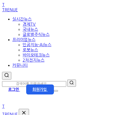
본
T
문
TRENUE
으
실시간뉴스
로
경제TV
이
국내뉴스
동
글로벌주식뉴스
프리미엄뉴스
인공지능-AI뉴스
로봇뉴스
바이오테크뉴스
2차전지뉴스
커뮤니티
로그인
회원가입
T
TRENUE