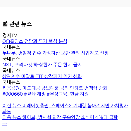
📰 관련 뉴스
경제TV
OCI홀딩스 전망과 투자 핵심 분석
국내뉴스
두나무, 경찰청 압수 가상자산 보관·관리 사업자로 선정
국내뉴스
NXT, 프리마켓 하·상한가 주문 한시 금지
국내뉴스
상관계수 미달로 ETF 상장폐지 위기 심화
국내뉴스
키움증권, 매도대금 담보대출 금리 인하로 경쟁력 강화
#000660
#교육 재정
#무상교육, 현금 지원
←
이전 뉴스
미래에셋증권, 스페이스X 기대감 높아지지만 가치평가
과도
다음 뉴스
하이브, 방시혁 의장 구속영장 소식에 4%대 급락
→