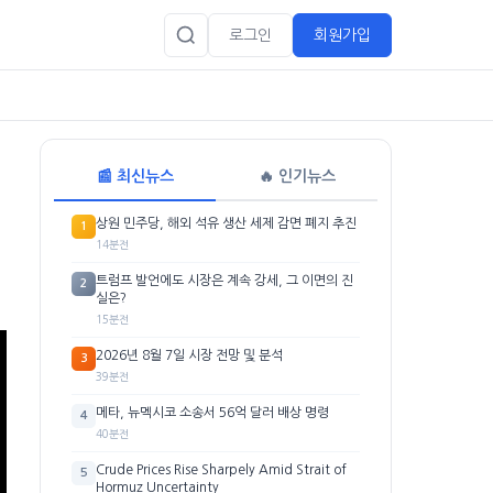
로그인
회원가입
📰 최신뉴스
🔥 인기뉴스
상원 민주당, 해외 석유 생산 세제 감면 폐지 추진
1
14분전
트럼프 발언에도 시장은 계속 강세, 그 이면의 진
2
실은?
15분전
2026년 8월 7일 시장 전망 및 분석
3
39분전
메타, 뉴멕시코 소송서 56억 달러 배상 명령
4
40분전
Crude Prices Rise Sharpely Amid Strait of
5
Hormuz Uncertainty