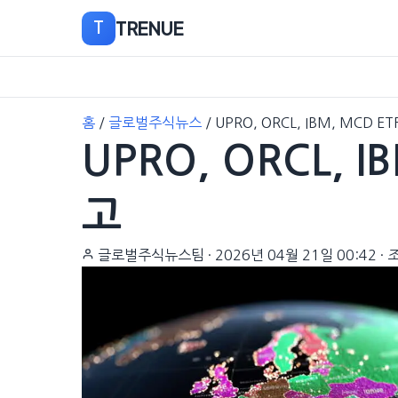
TRENUE
T
본
홈
/
글로벌주식뉴스
/
UPRO, ORCL, IBM, MCD E
문
UPRO, ORCL, I
으
로
이
고
동
글로벌주식뉴스팀
·
2026년 04월 21일 00:42
·
조