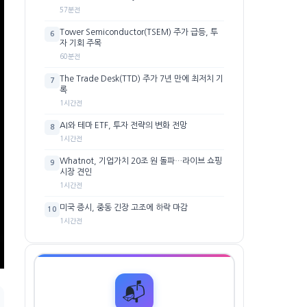
57분전
Tower Semiconductor(TSEM) 주가 급등, 투
6
자 기회 주목
60분전
The Trade Desk(TTD) 주가 7년 만에 최저치 기
7
록
1시간전
AI와 테마 ETF, 투자 전략의 변화 전망
8
1시간전
Whatnot, 기업가치 20조 원 돌파…라이브 쇼핑
9
시장 견인
1시간전
미국 증시, 중동 긴장 고조에 하락 마감
10
1시간전
📬