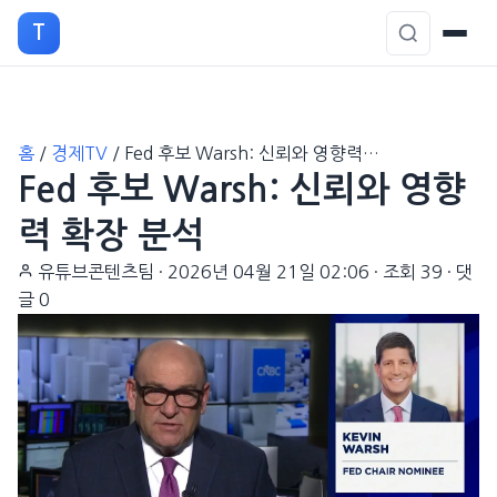
T
본
홈
/
경제TV
/
Fed 후보 Warsh: 신뢰와 영향력…
문
Fed 후보 Warsh: 신뢰와 영향
으
로
력 확장 분석
이
유튜브콘텐츠팀
·
2026년 04월 21일 02:06
·
조회 39
·
댓
동
글 0