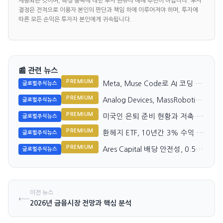
제공되는 것이며, 특정 종목에 대한 투자 권유나 매매 추천이 아닙니다. 투자
결정은 전적으로 이용자 본인의 판단과 책임 하에 이루어져야 하며, 투자에
따른 모든 손익은 투자자 본인에게 귀속됩니다.
📰 관련 뉴스
PREMIUM
Meta, Muse Code로 AI 코딩 시
글로벌주식뉴스
장 도전 시작
PREMIUM
Analog Devices, MassRobotics
글로벌주식뉴스
와 전략적 파트너십 재개
PREMIUM
미국인 은퇴 준비 현황과 저축 포
글로벌주식뉴스
기 가능성
PREMIUM
환헤지 ETF, 10년간 3% 수익 차
글로벌주식뉴스
이 발생
PREMIUM
Ares Capital 배당 안전성, 0.50
글로벌주식뉴스
달러 수익에 0.48달러 배당 지속
이전 뉴스
←
2026년 금융시장 전망과 핵심 분석