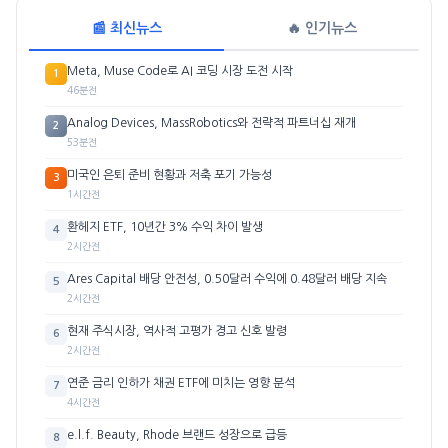
📰 최신뉴스
🔥 인기뉴스
Meta, Muse Code로 AI 코딩 시장 도전 시작
1
46분전
Analog Devices, MassRobotics와 전략적 파트너십 재개
2
53분전
미국인 은퇴 준비 현황과 저축 포기 가능성
3
1시간전
환헤지 ETF, 10년간 3% 수익 차이 발생
4
2시간전
Ares Capital 배당 안전성, 0.50달러 수익에 0.48달러 배당 지속
5
2시간전
현재 주식시장, 역사적 고평가 경고 신호 발령
6
2시간전
연준 금리 인하가 채권 ETF에 미치는 영향 분석
7
4시간전
e.l.f. Beauty, Rhode 브랜드 성장으로 급등
8