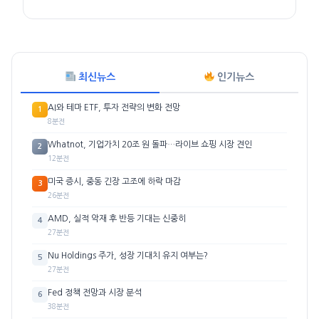
최신뉴스
인기뉴스
AI와 테마 ETF, 투자 전략의 변화 전망
1
8분전
Whatnot, 기업가치 20조 원 돌파…라이브 쇼핑 시장 견인
2
12분전
미국 증시, 중동 긴장 고조에 하락 마감
3
26분전
AMD, 실적 악재 후 반등 기대는 신중히
4
27분전
Nu Holdings 주가, 성장 기대치 유지 여부는?
5
27분전
Fed 정책 전망과 시장 분석
6
38분전