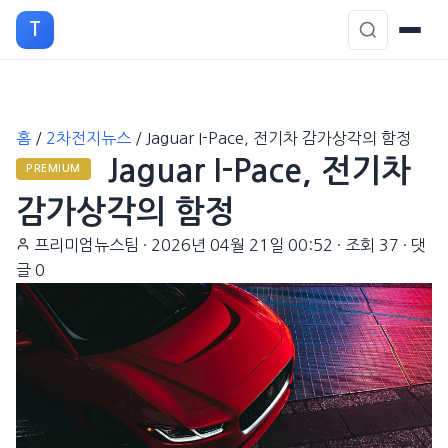
T
본
홈
/
2차전지뉴스
/
Jaguar I-Pace, 전기차 감가상각의 함정
문
Jaguar I-Pace, 전기차
으
PREMIUM
로
감가상각의 함정
이
프리미엄뉴스팀
·
2026년 04월 21일 00:52
·
조회 37
·
댓
동
글 0