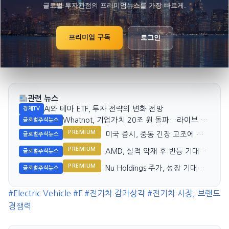
글로벌 투자관점의 프리미엄뉴스를 가장 빠르게.
프리미엄 구독
로그인
관련 뉴스
AI와 테마 ETF, 투자 전략의 변화 전망
경제TV
Whatnot, 기업가치 20조 원 돌파…라이브 쇼
글로벌주식뉴스
핑 시장 견인
PREMIUM
미국 증시, 중동 긴장 고조에 하
글로벌주식뉴스
락 마감
PREMIUM
AMD, 실적 악재 후 반등 기대는
글로벌주식뉴스
신중히
PREMIUM
Nu Holdings 주가, 성장 기대치
글로벌주식뉴스
유지 여부는?
#Electric Vehicle
#F
#전기차 감가상각
#전기차 시장, 브랜드
경쟁력