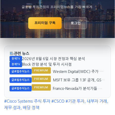
글로벌 투자관점의 프리미엄뉴스를 가장 빠르게.
프리미엄 구독
로그인
관련 뉴스
2026년 8월 6일 시장 전망과 핵심 분석
경제TV
Block 전망 분석 및 투자 시사점
경제TV
PREMIUM
Western Digital(WDC) 주가 폭
글로벌주식뉴스
락, 실적 호조에도 왜?
PREMIUM
MSFT 보유 그룹 13F 공개, GSA
글로벌주식뉴스
Capital Partners는 포지션 종료
PREMIUM
Franco-Nevada가 분석가들 상위
글로벌주식뉴스
금속주 순위 43위 기록
#Cisco Systems 주식 투자
#CSCO
#기관 투자, 내부자 거래,
재무 성과, 배당 정책