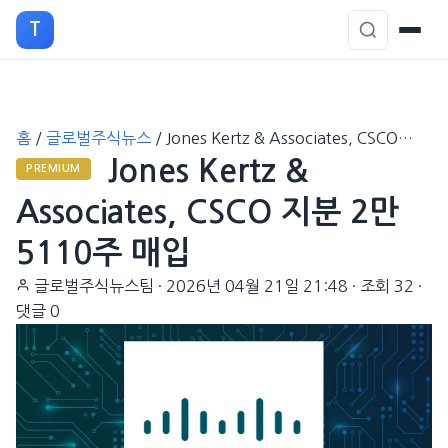
T
본
홈
/
글로벌주식뉴스
/
Jones Kertz & Associates, CSCO…
문
Jones Kertz &
으
PREMIUM
로
Associates, CSCO 지분 2만
이
5110주 매입
동
글로벌주식뉴스팀
·
2026년 04월 21일 21:48
·
조회 32
·
댓글 0