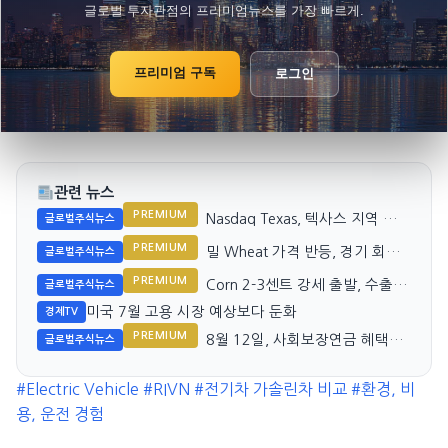
글로벌 투자관점의 프리미엄뉴스를 가장 빠르게.
프리미엄 구독
로그인
관련 뉴스
PREMIUM
Nasdaq Texas, 텍사스 지역 기업
글로벌주식뉴스
성장 지원 전략
PREMIUM
밀 Wheat 가격 반등, 경기 회복
글로벌주식뉴스
세 조짐
PREMIUM
Corn 2-3센트 강세 출발, 수출 감
글로벌주식뉴스
소와 생산 주목
미국 7월 고용 시장 예상보다 둔화
경제TV
PREMIUM
8월 12일, 사회보장연금 혜택자
글로벌주식뉴스
에게 중요한 날
#Electric Vehicle
#RIVN
#전기차 가솔린차 비교
#환경, 비
용, 운전 경험