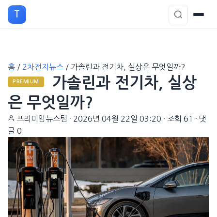
T
본
홈
/
2차전지뉴스
/
가솔린과 전기차, 실상은 무엇일까?
문
가솔린과 전기차, 실상
으
PREMIUM
로
은 무엇일까?
이
프리미엄뉴스팀
·
2026년 04월 22일 03:20
·
조회 61
·
댓
동
글 0