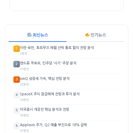
최신뉴스
인기뉴스
이란-오만, 호르무즈 해협 선박 통로 합의 전망 분석
1
2분전
앤드류 쿠오모, 민주당 '사기' 주장 분석
2
33분전
IonQ 성장세 가속, 핵심 전망 분석
3
33분전
SpaceX 주식 잠금해제 전망과 투자 분석
4
34분전
미국증시 개장전 핵심 분석과 전망
5
39분전
Applovin 주가, Q2 매출 부진으로 18% 급락
6
47분전