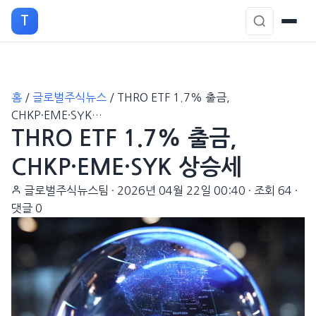
T
본
홈
/
글로벌주식뉴스
/
THRO ETF 1.7% 출금,
문
CHKP·EME·SYK…
으
THRO ETF 1.7% 출금,
로
이
CHKP·EME·SYK 상승세
동
글로벌주식뉴스팀
·
2026년 04월 22일 00:40
·
조회 64
·
댓글 0