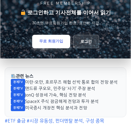
FREE MEMBERSHIP
로그인하고 기사전체를 이어서 읽기
30초면 무료회원가입 완료, 포인트 지급
무료 회원가입
로그인
관련 뉴스
이란-오만, 호르무즈 해협 선박 통로 합의 전망 분석
경제TV
앤드류 쿠오모, 민주당 ‘사기’ 주장 분석
경제TV
IonQ 성장세 가속, 핵심 전망 분석
경제TV
SpaceX 주식 잠금해제 전망과 투자 분석
경제TV
미국증시 개장전 핵심 분석과 전망
경제TV
#ETF 출금
#시장 유동성, 펀더멘탈 분석, 구성 종목