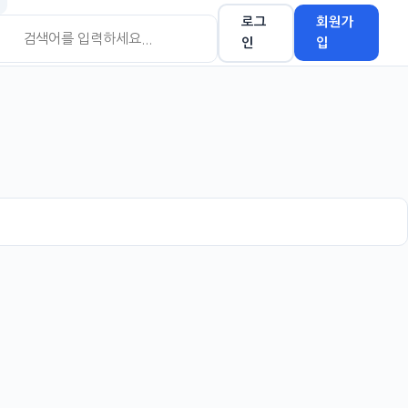
로그
회원가
인
입