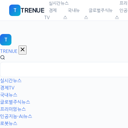
본
실시간뉴스
프리
TRENUE
T
문
경제
국내뉴
글로벌주식뉴
인공
으
TV
스
스
스
로
이
동
T
TRENUE
실시간뉴스
경제TV
국내뉴스
글로벌주식뉴스
프리미엄뉴스
인공지능-AI뉴스
로봇뉴스