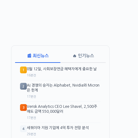
📰 최신뉴스
🔥 인기뉴스
8월 12일, 사회보장연금 혜택자에게 중요한 날
1
16분전
AI 경쟁의 승자는 Alphabet, Nvidia와 Micron
2
은 한계
17분전
Verisk Analytics CEO Lee Shavel, 2,500주
3
매도 금액 550,000달러
17분전
세쿼이아 지원 기업에 4억 투자 전망 분석
4
29분전