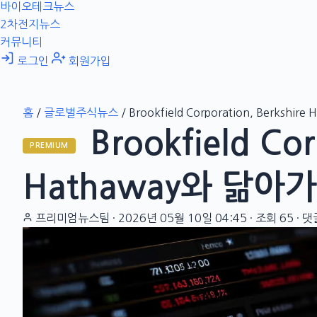
바이오테크뉴스
2차전지뉴스
커뮤니티
로그인
회원가입
홈
/
글로벌주식뉴스
/
Brookfield Corporation, Berksh
Brookfield Cor
PREMIUM
Hathaway와 닮아
프리미엄뉴스팀
·
2026년 05월 10일 04:45
·
조회 65
·
댓