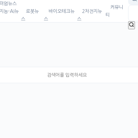
미엄뉴스
커뮤니
지능-AI뉴
로봇뉴
바이오테크뉴
2차전지뉴
티
스
스
스