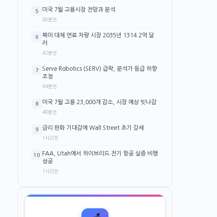
미국 7월 고용시장 전망과 분석
5
30분전
북미 대체 연료 차량 시장 2035년 1314.2억 달
6
러
42분전
Serve Robotics (SERV) 급락, 분석가 등급 하향
7
조정
44분전
미국 7월 고용 23,000개 감소, 시장 예상 빗나감
8
48분전
금리 완화 기대감에 Wall Street 초기 강세
9
1시간전
FAA, Utah에서 하이브리드 전기 항공 실증 비행
10
성공
1시간전