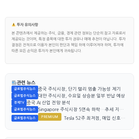
투자 유의사항
본 콘텐츠에서 제공하는 주식, 금융, 경제 관련 정보는 단순히 참고 자료로서
제공되는 것이며, 특정 종목에 대한 투자 권유나 매매 추천이 아닙니다. 투자
결정은 전적으로 이용자 본인의 판단과 책임 하에 이루어져야 하며, 투자에
따른 모든 손익은 투자자 본인에게 귀속됩니다.
관련 뉴스
중국 주식시장, 단기 랠리 멈출 가능성 제기
글로벌주식뉴스
대만 주식시장, 수요일 상승분 일부 반납 예상
글로벌주식뉴스
중국 AI 산업 전망 분석
경제TV
Singapore 주식시장 5연속 하락…추세 지속
글로벌주식뉴스
가능성 주목
PREMIUM
Tesla 52주 최저점, 매입 신호일
글로벌주식뉴스
까?