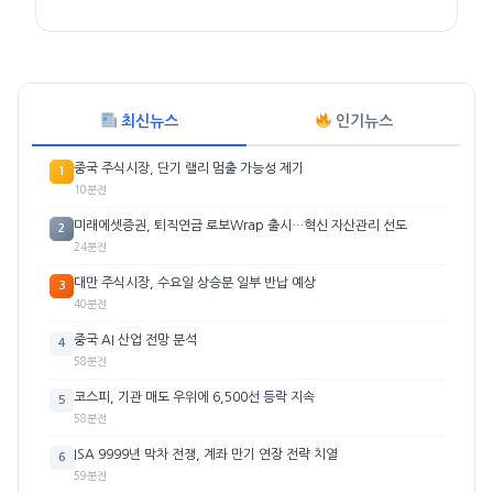
최신뉴스
인기뉴스
중국 주식시장, 단기 랠리 멈출 가능성 제기
1
10분전
미래에셋증권, 퇴직연금 로보Wrap 출시…혁신 자산관리 선도
2
24분전
대만 주식시장, 수요일 상승분 일부 반납 예상
3
40분전
중국 AI 산업 전망 분석
4
58분전
코스피, 기관 매도 우위에 6,500선 등락 지속
5
58분전
ISA 9999년 막차 전쟁, 계좌 만기 연장 전략 치열
6
59분전