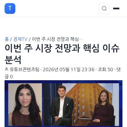
T
본
홈
/
경제TV
/
이번 주 시장 전망과 핵심…
문
이번 주 시장 전망과 핵심 이슈
으
로
분석
이
유튜브콘텐츠팀
·
2026년 05월 11일 23:36
·
조회 50
·
댓
동
글 0