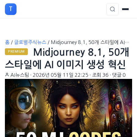
T
본
홈
/
글로벌주식뉴스
/
Midjourney 8.1, 50개 스타일에 AI…
문
Midjourney 8.1, 50개
으
PREMIUM
로
스타일에 AI 이미지 생성 혁신
이
AI뉴스팀
·
2026년 05월 11일 22:25
·
조회 36
·
댓글 0
동