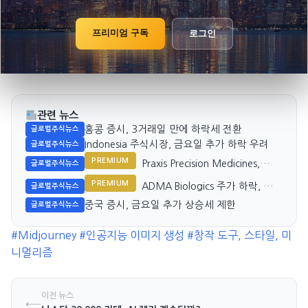
프리미엄 구독
로그인
관련 뉴스
홍콩 증시, 3거래일 만에 하락세 전환
글로벌주식뉴스
Indonesia 주식시장, 금요일 추가 하락 우려
글로벌주식뉴스
PREMIUM
Praxis Precision Medicines,
글로벌주식뉴스
2026년 2분기 실적 발표와 임상
PREMIUM
ADMA Biologics 주가 하락, 법적
글로벌주식뉴스
기대감
리스크 부각
중국 증시, 금요일 추가 상승세 제한
글로벌주식뉴스
#Midjourney
#인공지능 이미지 생성
#창작 도구, 스타일, 미
니멀리즘
이전 뉴스
←