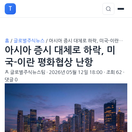
T
본
홈
/
글로벌주식뉴스
/
아시아 증시 대체로 하락, 미국-이란…
문
아시아 증시 대체로 하락, 미
으
로
국-이란 평화협상 난항
이
글로벌주식뉴스팀
·
2026년 05월 12일 18:00
·
조회 62
·
동
댓글 0