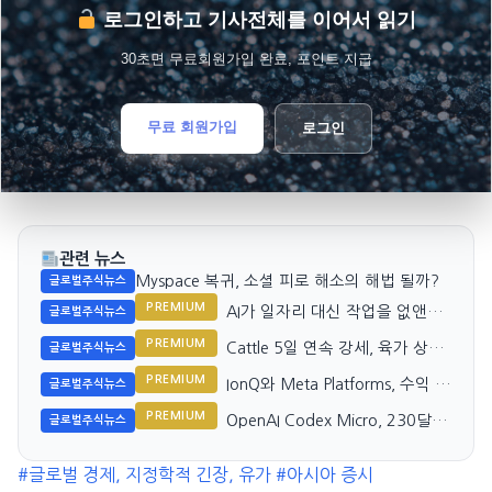
로그인하고 기사전체를 이어서 읽기
30초면 무료회원가입 완료, 포인트 지급
무료 회원가입
로그인
관련 뉴스
Myspace 복귀, 소셜 피로 해소의 해법 될까?
글로벌주식뉴스
PREMIUM
AI가 일자리 대신 작업을 없앤다:
글로벌주식뉴스
Nvidia와 시장
PREMIUM
Cattle 5일 연속 강세, 육가 상승
글로벌주식뉴스
세 지속
PREMIUM
IonQ와 Meta Platforms, 수익 성
글로벌주식뉴스
장 추세 대조
PREMIUM
OpenAI Codex Micro, 230달러
글로벌주식뉴스
Vibe 코딩 키보드의 정체는?
#글로벌 경제, 지정학적 긴장, 유가
#아시아 증시