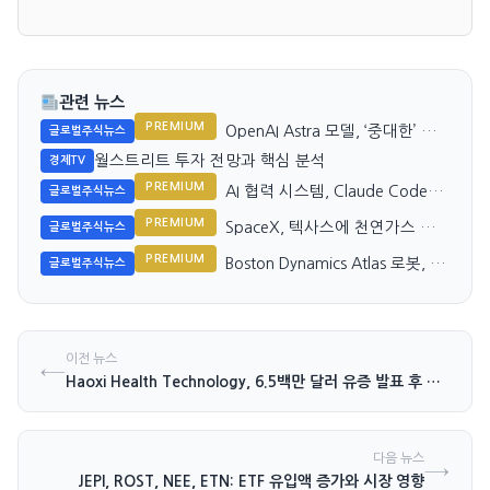
관련 뉴스
PREMIUM
OpenAI Astra 모델, ‘중대한’ 해
글로벌주식뉴스
킹 능력 우려 제기
월스트리트 투자 전망과 핵심 분석
경제TV
PREMIUM
AI 협력 시스템, Claude Code
글로벌주식뉴스
4.8보다 2배 이상 성과
PREMIUM
SpaceX, 텍사스에 천연가스 발
글로벌주식뉴스
전소 건설 예정
PREMIUM
Boston Dynamics Atlas 로봇, 3
글로벌주식뉴스
분 만에 배터리 교체 가능
이전 뉴스
←
Haoxi Health Technology, 6.5백만 달러 유증 발표 후 주가 93%…
다음 뉴스
→
JEPI, ROST, NEE, ETN: ETF 유입액 증가와 시장 영향