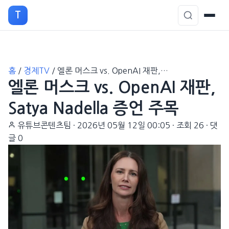
T
본
홈
/
경제TV
/
엘론 머스크 vs. OpenAI 재판,…
문
엘론 머스크 vs. OpenAI 재판,
으
로
Satya Nadella 증언 주목
이
유튜브콘텐츠팀
·
2026년 05월 12일 00:05
·
조회 26
·
댓
동
글 0