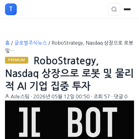
T
본
홈
/
글로벌주식뉴스
/
RoboStrategy, Nasdaq 상장으로 로봇
문
및…
으
RoboStrategy,
로
PREMIUM
이
Nasdaq 상장으로 로봇 및 물리
동
적 AI 기업 집중 투자
AI뉴스팀
·
2026년 05월 12일 00:50
·
조회 57
·
댓글 0