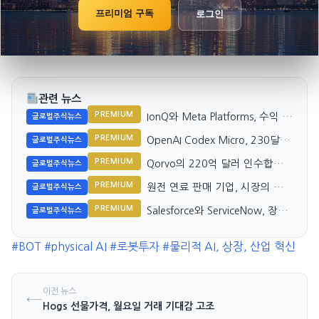
프리미엄 구독
로그인
관련 뉴스
PREMIUM
IonQ와 Meta Platforms, 수익 성
글로벌주식뉴스
장 추세 대조
PREMIUM
OpenAI Codex Micro, 230달러
글로벌주식뉴스
Vibe 코딩 키보드의 정체는?
PREMIUM
Qorvo의 220억 달러 인수합병,
글로벌주식뉴스
내부 공시 의미 재조명
PREMIUM
원전 연료 판매 기업, 시장의 기
글로벌주식뉴스
대치와 차이
PREMIUM
Salesforce와 ServiceNow, 장기
글로벌주식뉴스
투자 유망 종목은?
#BOT
#physical AI
#로봇투자
#물리적 AI, 상장, 산업 혁신
이전 뉴스
←
Hogs 선물가격, 월요일 거래 기대감 고조