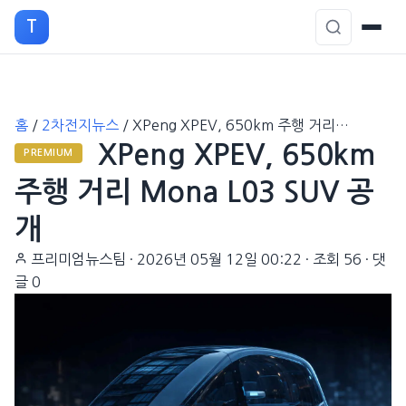
T
본
홈
/
2차전지뉴스
/
XPeng XPEV, 650km 주행 거리…
문
XPeng XPEV, 650km
으
PREMIUM
로
주행 거리 Mona L03 SUV 공
이
개
동
프리미엄뉴스팀
·
2026년 05월 12일 00:22
·
조회 56
·
댓
글 0