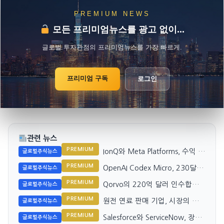
PREMIUM NEWS
모든 프리미엄뉴스를 광고 없이...
글로벌 투자관점의 프리미엄뉴스를 가장 빠르게.
프리미엄 구독
로그인
관련 뉴스
PREMIUM
IonQ와 Meta Platforms, 수익 성
글로벌주식뉴스
장 추세 대조
PREMIUM
OpenAI Codex Micro, 230달러
글로벌주식뉴스
Vibe 코딩 키보드의 정체는?
PREMIUM
Qorvo의 220억 달러 인수합병,
글로벌주식뉴스
내부 공시 의미 재조명
PREMIUM
원전 연료 판매 기업, 시장의 기
글로벌주식뉴스
대치와 차이
PREMIUM
Salesforce와 ServiceNow, 장기
글로벌주식뉴스