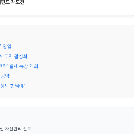
태펀드 재도전
무 영입
벤처 투자 활성화
략’ 절세 특강 개최
드 공약
육성도 힘써야”
혁신 자산관리 선도