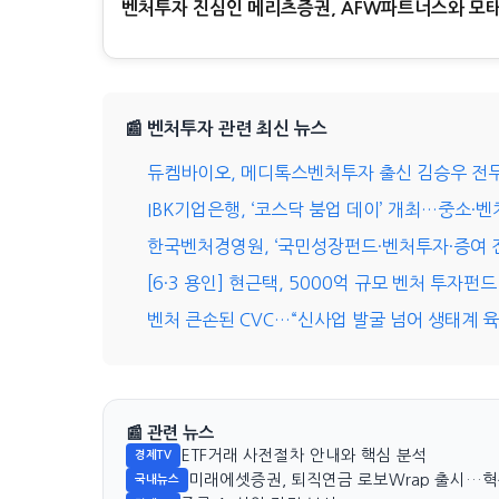
벤처투자 진심인 메리츠증권, AFW파트너스와 모
📰 벤처투자 관련 최신 뉴스
듀켐바이오, 메디톡스벤처투자 출신 김승우 전
IBK기업은행, ‘코스닥 붐업 데이’ 개최…중소·
한국벤처경영원, ‘국민성장펀드·벤처투자·증여 전
[6·3 용인] 현근택, 5000억 규모 벤처 투자펀
벤처 큰손된 CVC…“신사업 발굴 넘어 생태계 
📰 관련 뉴스
ETF거래 사전절차 안내와 핵심 분석
경제TV
미래에셋증권, 퇴직연금 로보Wrap 출시…
국내뉴스