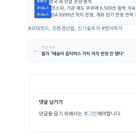
중국 AI 산업 전망 분석
경제TV
코스피, 기관 매도 우위에 6,500선 등락 지속
국내뉴스
ISA 9999년 막차 전쟁, 계좌 만기 연장 전략
국내뉴스
#모태펀드, 친환경산업, 신기술투자
#벤처투자
이전 뉴스
←
월가 “테슬라 옵티머스 가치 아직 반영 안 됐다”
댓글 남기기
댓글을 달기 위해서는
로그인
해야합니다.