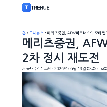
TRENUE
T
본
홈
/
국내뉴스
/
메리츠증권, AFW파트너스와 모태펀드
문
메리츠증권, AF
으
로
이
2차 정시 재도전
동
국내주식뉴스팀
·
2026년 05월 13일 08:00
·
조회