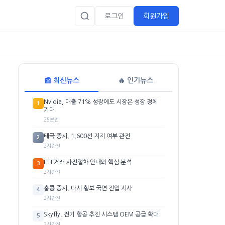
로그인
회원가입
📰 최신뉴스
🔥 인기뉴스
Nvidia, 매출 71% 성장에도 시장은 성장 정체
1
기대
25분전
태국 증시, 1,600선 지지 여부 관전
2
2시간전
ETF거래 사전절차 안내와 핵심 분석
3
2시간전
홍콩 증시, 다시 횡보 국면 진입 시사
4
2시간전
Skyfly, 전기 항공 추진 시스템 OEM 공급 확대
5
2시간전