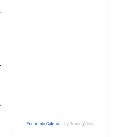
시
동
흥
유
하
Economic Calendar
by TradingView