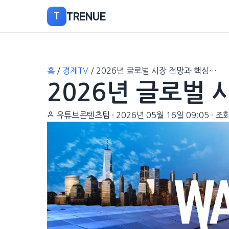
TRENUE
T
본
홈
/
경제TV
/
2026년 글로벌 시장 전망과 핵심…
문
2026년 글로벌 
으
로
이
유튜브콘텐츠팀
·
2026년 05월 16일 09:05
·
조회
동