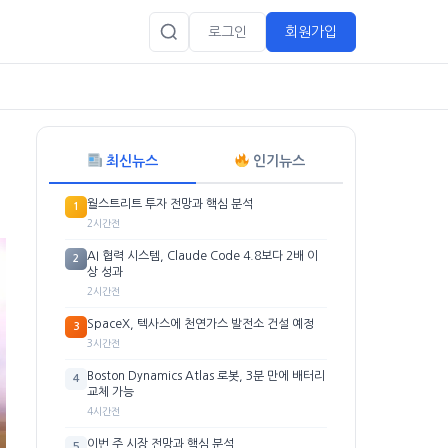
로그인
회원가입
최신뉴스
인기뉴스
월스트리트 투자 전망과 핵심 분석
1
2시간전
AI 협력 시스템, Claude Code 4.8보다 2배 이
2
상 성과
2시간전
SpaceX, 텍사스에 천연가스 발전소 건설 예정
3
3시간전
Boston Dynamics Atlas 로봇, 3분 만에 배터리
4
교체 가능
4시간전
이번 주 시장 전망과 핵심 분석
5