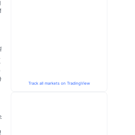
개
경
설
있
합
향
하
Track all markets on TradingView
으
변