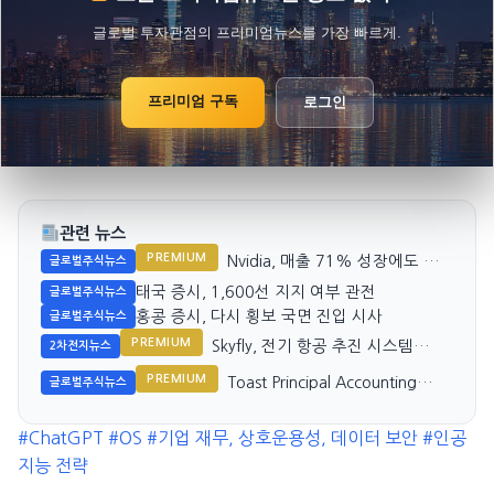
글로벌 투자관점의 프리미엄뉴스를 가장 빠르게.
프리미엄 구독
로그인
관련 뉴스
PREMIUM
Nvidia, 매출 71% 성장에도 시
글로벌주식뉴스
장은 성장 정체 기대
태국 증시, 1,600선 지지 여부 관전
글로벌주식뉴스
홍콩 증시, 다시 횡보 국면 진입 시사
글로벌주식뉴스
PREMIUM
Skyfly, 전기 항공 추진 시스템
2차전지뉴스
OEM 공급 확대
PREMIUM
Toast Principal Accounting
글로벌주식뉴스
Officer 35% 주식 매도, 투자자
시선은?
#ChatGPT
#OS
#기업 재무, 상호운용성, 데이터 보안
#인공
지능 전략