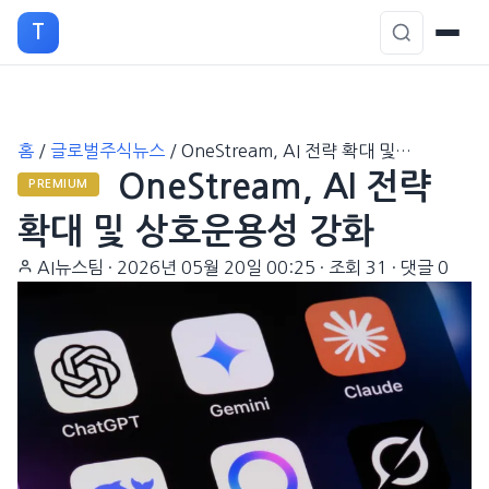
T
본
홈
/
글로벌주식뉴스
/
OneStream, AI 전략 확대 및…
문
OneStream, AI 전략
으
PREMIUM
로
확대 및 상호운용성 강화
이
AI뉴스팀
·
2026년 05월 20일 00:25
·
조회 31
·
댓글 0
동