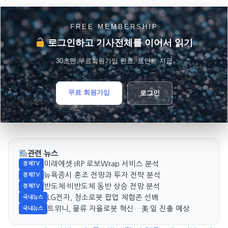
FREE MEMBERSHIP
로그인하고 기사전체를 이어서 읽기
30초면 무료회원가입 완료, 포인트 지급
무료 회원가입
로그인
관련 뉴스
미래에셋 IRP 로보Wrap 서비스 분석
경제TV
뉴욕증시 혼조 전망과 투자 전략 분석
경제TV
반도체·비반도체 동반 상승 전망 분석
경제TV
LG전자, 청소로봇 팝업 체험존 선봬
국내뉴스
트위니, 물류 자율로봇 혁신…美·일 진출 예상
국내뉴스