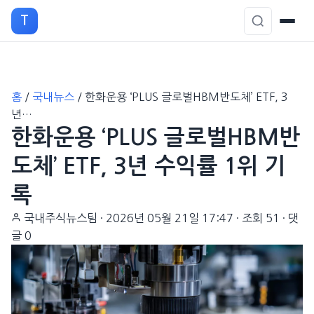
T
본
홈
/
국내뉴스
/
한화운용 ‘PLUS 글로벌HBM반도체’ ETF, 3
문
년…
으
한화운용 ‘PLUS 글로벌HBM반
로
이
도체’ ETF, 3년 수익률 1위 기
동
록
국내주식뉴스팀
·
2026년 05월 21일 17:47
·
조회 51
·
댓
글 0