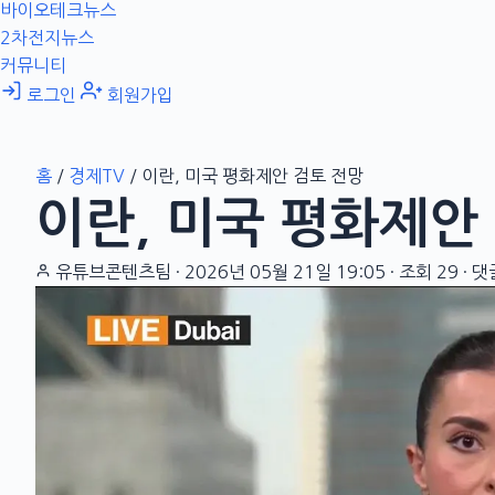
바이오테크뉴스
2차전지뉴스
커뮤니티
로그인
회원가입
홈
/
경제TV
/
이란, 미국 평화제안 검토 전망
이란, 미국 평화제안
유튜브콘텐츠팀
·
2026년 05월 21일 19:05
·
조회 29
·
댓