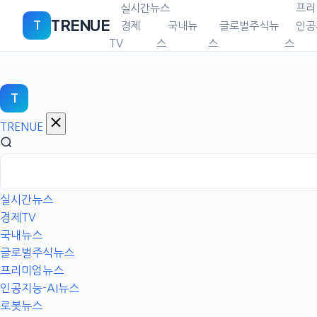
본
실시간뉴스
프리
TRENUE
T
문
경제
국내뉴
글로벌주식뉴
인공
으
TV
스
스
스
로
이
동
T
TRENUE
실시간뉴스
경제TV
국내뉴스
글로벌주식뉴스
프리미엄뉴스
인공지능-AI뉴스
로봇뉴스