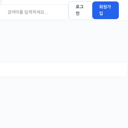
로그
회원가
인
입