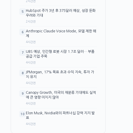
2시간전
HubSpot 주가 3년 후 375달러 예상, 성장 둔화
5
우려와 기대
2시간전
Anthropic Claude Voice Mode, 모델 제한 해
6
제
4시간전
UBS 예상, 인간형 로봇 시장 1.7조 달러… 부품
7
공급 기업 주목
4시간전
JPMorgan, 17% 목표 초과 수익 지속, 투자 가
8
치 유지
4시간전
Canopy Growth, 미국의 재분류 기대에도 실적
9
에 큰 영향 미치지 않아
4시간전
Elon Musk, Nvidia와의 파트너십 강력 지지 발
10
표
4시간전