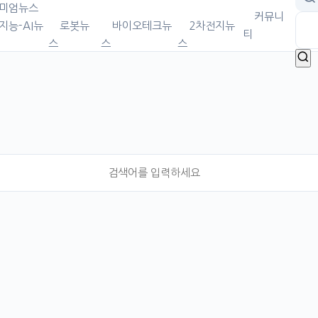
미엄뉴스
커뮤니
지능-AI뉴
로봇뉴
바이오테크뉴
2차전지뉴
티
스
스
스