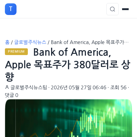
T
본
홈
/
글로벌주식뉴스
/
Bank of America, Apple 목표주가…
문
Bank of America,
으
PREMIUM
로
Apple 목표주가 380달러로 상
이
향
동
글로벌주식뉴스팀
·
2026년 05월 27일 06:46
·
조회 56
·
댓글 0