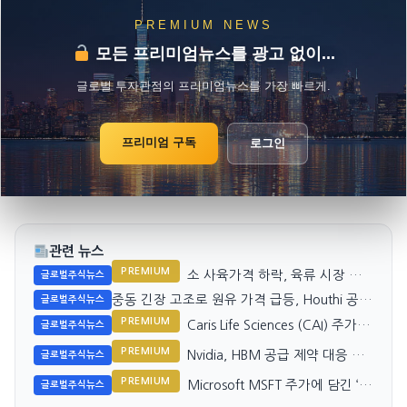
PREMIUM NEWS
모든 프리미엄뉴스를 광고 없이...
글로벌 투자관점의 프리미엄뉴스를 가장 빠르게.
프리미엄 구독
로그인
관련 뉴스
PREMIUM
소 사육가격 하락, 육류 시장 변
글로벌주식뉴스
동성 확대
중동 긴장 고조로 원유 가격 급등, Houthi 공격
글로벌주식뉴스
이 주도
PREMIUM
Caris Life Sciences (CAI) 주가
글로벌주식뉴스
17.9% 급등 이유
PREMIUM
Nvidia, HBM 공급 제약 대응 위
글로벌주식뉴스
해 저용량 Rubin Ultra GPU 검토
PREMIUM
Microsoft MSFT 주가에 담긴 ‘얇
글로벌주식뉴스
은’ 수익 프리미엄 분석