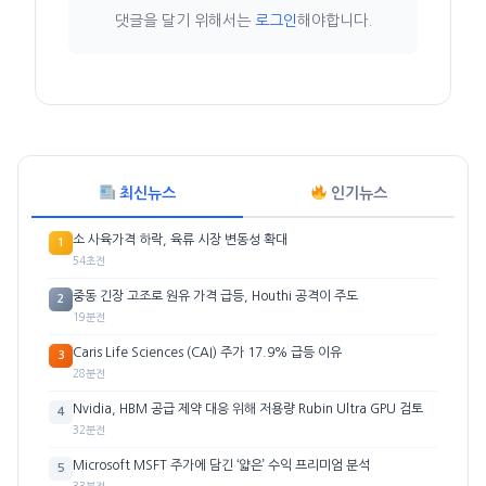
댓글을 달기 위해서는
로그인
해야합니다.
최신뉴스
인기뉴스
소 사육가격 하락, 육류 시장 변동성 확대
1
54초전
중동 긴장 고조로 원유 가격 급등, Houthi 공격이 주도
2
19분전
Caris Life Sciences (CAI) 주가 17.9% 급등 이유
3
28분전
Nvidia, HBM 공급 제약 대응 위해 저용량 Rubin Ultra GPU 검토
4
32분전
Microsoft MSFT 주가에 담긴 ‘얇은’ 수익 프리미엄 분석
5
33분전