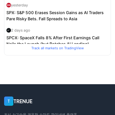
Track all markets on TradingView
TRENUE
T