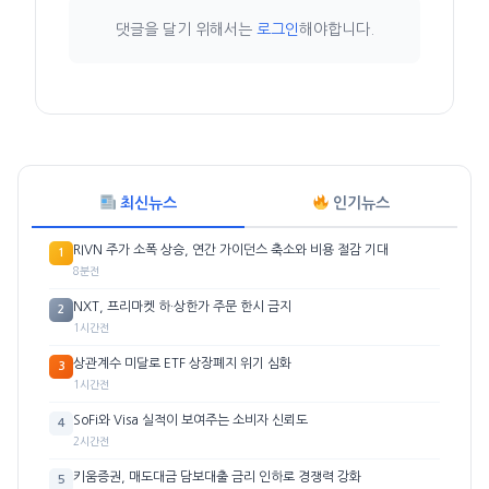
댓글을 달기 위해서는
로그인
해야합니다.
최신뉴스
인기뉴스
RIVN 주가 소폭 상승, 연간 가이던스 축소와 비용 절감 기대
1
8분전
NXT, 프리마켓 하·상한가 주문 한시 금지
2
1시간전
상관계수 미달로 ETF 상장폐지 위기 심화
3
1시간전
SoFi와 Visa 실적이 보여주는 소비자 신뢰도
4
2시간전
키움증권, 매도대금 담보대출 금리 인하로 경쟁력 강화
5