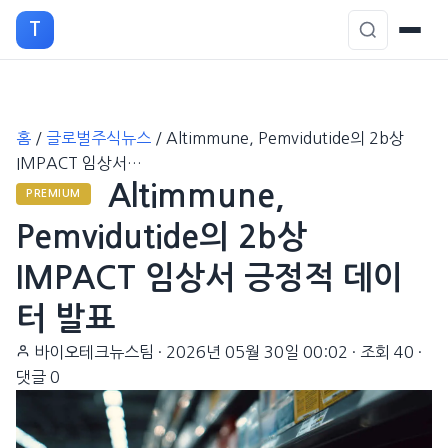
T
본
홈
/
글로벌주식뉴스
/
Altimmune, Pemvidutide의 2b상
문
IMPACT 임상서…
으
Altimmune,
로
PREMIUM
이
Pemvidutide의 2b상
동
IMPACT 임상서 긍정적 데이
터 발표
바이오테크뉴스팀
·
2026년 05월 30일 00:02
·
조회 40
·
댓글 0