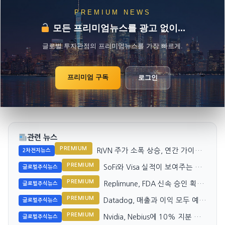
PREMIUM NEWS
모든 프리미엄뉴스를 광고 없이...
글로벌 투자관점의 프리미엄뉴스를 가장 빠르게.
프리미엄 구독
로그인
관련 뉴스
PREMIUM
RIVN 주가 소폭 상승, 연간 가이던
2차전지뉴스
스 축소와 비용 절감 기대
PREMIUM
SoFi와 Visa 실적이 보여주는 소
글로벌주식뉴스
비자 신뢰도
PREMIUM
Replimune, FDA 신속 승인 획득
글로벌주식뉴스
으로 첨단 흑색종 치료 기대
PREMIUM
Datadog, 매출과 이익 모두 예상
글로벌주식뉴스
넘었지만 주가 19% 급락
PREMIUM
Nvidia, Nebius에 10% 지분 투
글로벌주식뉴스