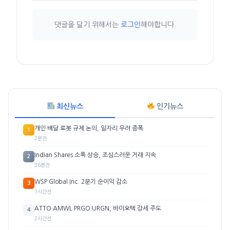
댓글을 달기 위해서는
로그인
해야합니다.
최신뉴스
인기뉴스
개인 배달 로봇 규제 논의, 일자리 우려 증폭
1
2분전
Indian Shares 소폭 상승, 조심스러운 거래 지속
2
36분전
WSP Global Inc. 2분기 순이익 감소
3
1시간전
ATTO·AMWL·PRGO·URGN, 바이오텍 강세 주도
4
2시간전