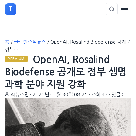
T
본
홈
/
글로벌주식뉴스
/
OpenAI, Rosalind Biodefense 공개로
문
정부…
으
OpenAI, Rosalind
로
PREMIUM
이
Biodefense 공개로 정부 생명
동
과학 분야 지원 강화
AI뉴스팀
·
2026년 05월 30일 08:25
·
조회 43
·
댓글 0