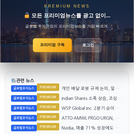
PREMIUM NEWS
모든 프리미엄뉴스를 광고 없이...
글로벌 투자관점의 프리미엄뉴스를 가장 빠르게.
프리미엄 구독
로그인
관련 뉴스
PREMIUM
개인 배달 로봇 규제 논의, 일자
글로벌주식뉴스
리 우려 증폭
PREMIUM
Indian Shares 소폭 상승, 조심스
글로벌주식뉴스
러운 거래 지속
PREMIUM
WSP Global Inc. 2분기 순이익
글로벌주식뉴스
감소
PREMIUM
ATTO·AMWL·PRGO·URGN, 바
글로벌주식뉴스
이오텍 강세 주도
PREMIUM
Nvidia, 매출 71% 성장에도 시
글로벌주식뉴스
장은 성장 정체 기대