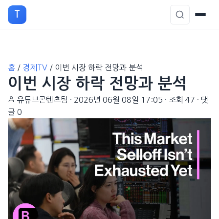
T
본
홈
/
경제TV
/
이번 시장 하락 전망과 분석
문
이번 시장 하락 전망과 분석
으
로
유튜브콘텐츠팀
·
2026년 06월 08일 17:05
·
조회 47
·
댓
이
글 0
동