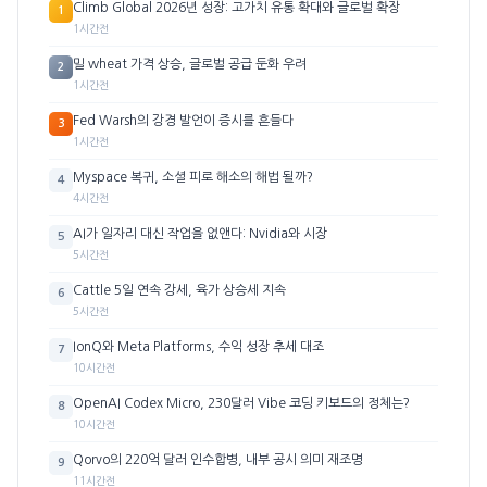
Climb Global 2026년 성장: 고가치 유통 확대와 글로벌 확장
1
1시간전
밀 wheat 가격 상승, 글로벌 공급 둔화 우려
2
1시간전
Fed Warsh의 강경 발언이 증시를 흔들다
3
1시간전
Myspace 복귀, 소셜 피로 해소의 해법 될까?
4
4시간전
AI가 일자리 대신 작업을 없앤다: Nvidia와 시장
5
5시간전
Cattle 5일 연속 강세, 육가 상승세 지속
6
5시간전
IonQ와 Meta Platforms, 수익 성장 추세 대조
7
10시간전
OpenAI Codex Micro, 230달러 Vibe 코딩 키보드의 정체는?
8
10시간전
Qorvo의 220억 달러 인수합병, 내부 공시 의미 재조명
9
11시간전