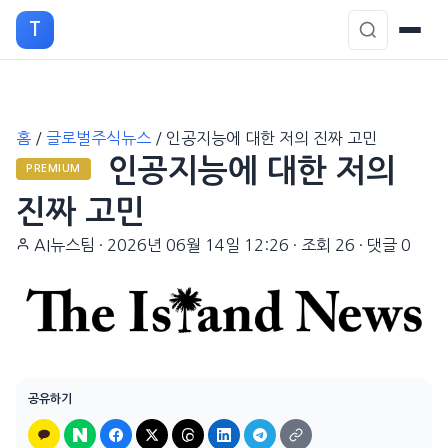
T
본
홈
/
글로벌주식뉴스
/
인공지능에 대한 저의 진짜 고민
문
인공지능에 대한 저의
으
PREMIUM
로
진짜 고민
이
AI뉴스팀
·
2026년 06월 14일 12:26
·
조회 26
·
댓글 0
동
공유하기