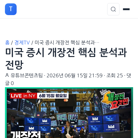
T
본
홈
/
경제TV
/
미국 증시 개장전 핵심 분석과…
문
미국 증시 개장전 핵심 분석과
으
로
전망
이
유튜브콘텐츠팀
·
2026년 06월 15일 21:59
·
조회 25
·
댓
동
글 0