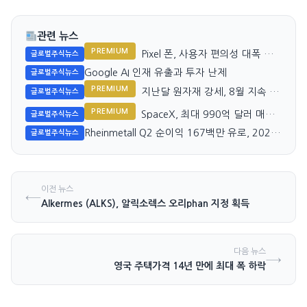
관련 뉴스
PREMIUM
Pixel 폰, 사용자 편의성 대폭 향
글로벌주식뉴스
상될 예정
Google AI 인재 유출과 투자 난제
글로벌주식뉴스
PREMIUM
지난달 원자재 강세, 8월 지속 가
글로벌주식뉴스
능할까?
PREMIUM
SpaceX, 최대 990억 달러 매도
글로벌주식뉴스
압력 직면
Rheinmetall Q2 순이익 167백만 유로, 2026
글로벌주식뉴스
년 연간 조정
이전 뉴스
←
Alkermes (ALKS), 알릭소렉스 오리phan 지정 획득
다음 뉴스
→
영국 주택가격 14년 만에 최대 폭 하락