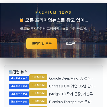
PREMIUM NEWS
모든 프리미엄뉴스를 광고 없이...
글로벌 투자관점의 프리미엄뉴스를 가장 빠르게.
프리미엄 구독
로그인
관련 뉴스
PREMIUM
Google DeepMind, AI 선도 전
글로벌주식뉴스
략으로 미래 준비
PREMIUM
Unitree IPO로 창업 36년 만에 중
글로벌주식뉴스
국 최초 휴머노이드 로봇 억만장
PREMIUM
Intel(INTC) 주가 급증, 기관투자
글로벌주식뉴스
자 탄생
자 대규모 매입
PREMIUM
Dianthus Therapeutics 주식
글로벌주식뉴스
154.9% 증가, 기관 투자자 몰리