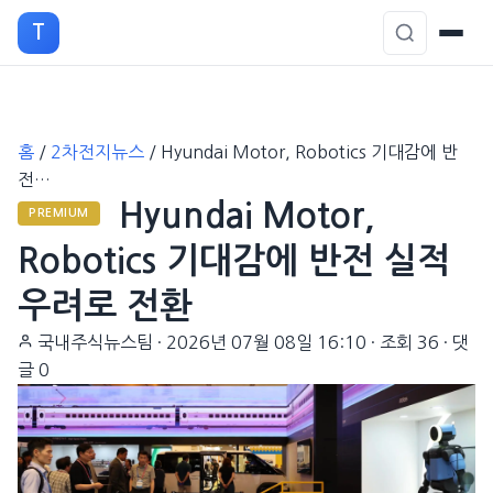
T
본
홈
/
2차전지뉴스
/
Hyundai Motor, Robotics 기대감에 반
문
전…
으
Hyundai Motor,
로
PREMIUM
이
Robotics 기대감에 반전 실적
동
우려로 전환
국내주식뉴스팀
·
2026년 07월 08일 16:10
·
조회 36
·
댓
글 0