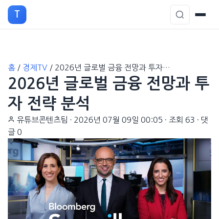
T
본
홈
/
경제TV
/
2026년 글로벌 금융 전망과 투자…
문
2026년 글로벌 금융 전망과 투
으
로
자 전략 분석
이
유튜브콘텐츠팀
·
2026년 07월 09일 00:05
·
조회 63
·
댓
동
글 0