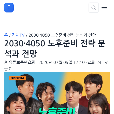
T
본
홈
/
경제TV
/
2030·4050 노후준비 전략 분석과 전망
문
2030·4050 노후준비 전략 분
으
로
석과 전망
이
유튜브콘텐츠팀
·
2026년 07월 09일 17:10
·
조회 24
·
댓
동
글 0