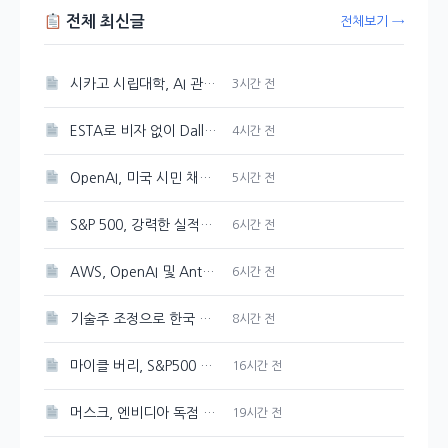
전체 최신글
전체보기 →
시카고 시립대학, AI 관련 학위 과정 개설
3시간 전
ESTA로 비자 없이 Dallas, Atlanta, New York, New Jersey 공항 입국 가능
4시간 전
OpenAI, 미국 시민 채용 방해 혐의로 DOJ 감독 강화 조치 취해
5시간 전
S&P 500, 강력한 실적에 힘입어 새 기록 갱신
6시간 전
AWS, OpenAI 및 Anthropic과 협력하여 개발 도구의 보안 강화
6시간 전
기술주 조정으로 한국 증시 하락 압력 예상
8시간 전
마이클 버리, S&P500 최고점 경고 발신
16시간 전
머스크, 엔비디아 독점 선언한 스페이스X AI 인프라
19시간 전