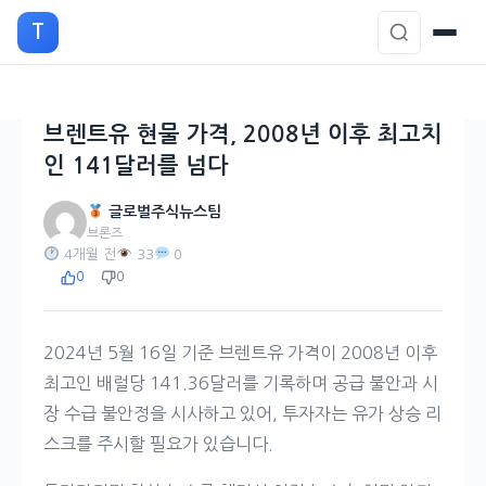
본
T
문
으
로
이
브렌트유 현물 가격, 2008년 이후 최고치
동
인 141달러를 넘다
글로벌주식뉴스팀
브론즈
4개월 전
33
0
0
0
2024년 5월 16일 기준 브렌트유 가격이 2008년 이후
최고인 배럴당 141.36달러를 기록하며 공급 불안과 시
장 수급 불안정을 시사하고 있어, 투자자는 유가 상승 리
스크를 주시할 필요가 있습니다.