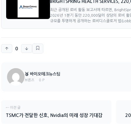
BRIGHTSPRING HEALTH SERVICES, 2
최근 공개된 로비 활동 보고서에 따르면, BrightSpring
2026년 1분기 동안 220,000달러 상당의 로비
규모를 투명하게 공개하는 로비디스클로저 법(Lobbying 
0
🥉 바이오테크뉴스팀
0 P
브론즈
← 이전 글
TSMC가 전달한 신호, Nvidia의 미래 성장 기대감
2