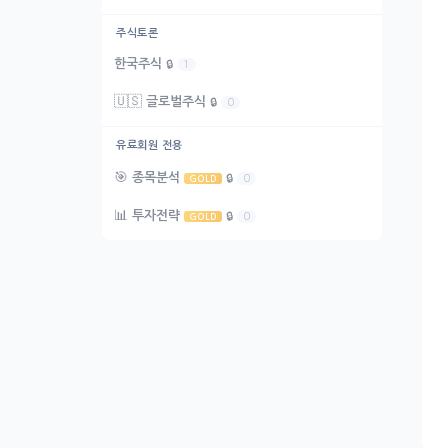
주식토론
한국주식
🔒
1
🇺🇸
글로벌주식
🔒
0
유료회원 전용
🎯
종목분석
🔒
0
GOLD
📊
투자전략
🔒
0
GOLD