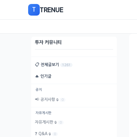
본
TRENUE
T
문
으
로
이
동
투자 커뮤니티
📋
전체글보기
1261
🔥
인기글
공지
📢
공지사항
🔒
0
자유게시판
자유게시판
🔒
0
❓
Q&A
🔒
0