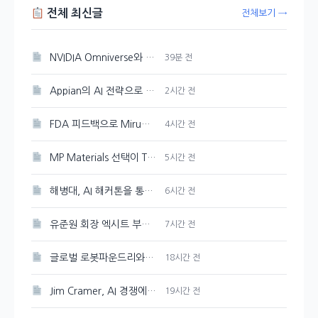
전체 최신글
전체보기 →
NVIDIA Omniverse와 Cosmos 3, 오픈 물리 AI 개발의 선두주자
39분 전
Appian의 AI 전략으로 성장 촉진
2시간 전
FDA 피드백으로 Mirum Pharmaceuticals(MIRM) 주가 10% 감소
4시간 전
MP Materials 선택이 The Metals Company보다 더 현명한 이유
5시간 전
해병대, AI 해커톤을 통해 교육 및 훈련 혁신에 도전
6시간 전
유준원 회장 엑시트 부상…상상인證 지분 매각 본격 시작
7시간 전
글로벌 로봇파운드리와 K-피지컬AI 선도 추진, 대한민국
18시간 전
Jim Cramer, AI 경쟁에서 여러 승자가 존재한다는
19시간 전