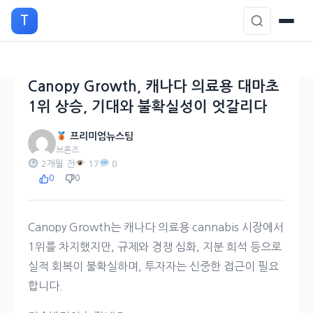
본
T
문
으
로
이
Canopy Growth, 캐나다 의료용 대마초
동
1위 상승, 기대와 불확실성이 엇갈리다
프리미엄뉴스팀
브론즈
2개월 전
17
0
0
0
Canopy Growth는 캐나다 의료용 cannabis 시장에서
1위를 차지했지만, 규제와 경쟁 심화, 지분 희석 등으로
실적 회복이 불확실하며, 투자자는 신중한 접근이 필요
합니다.