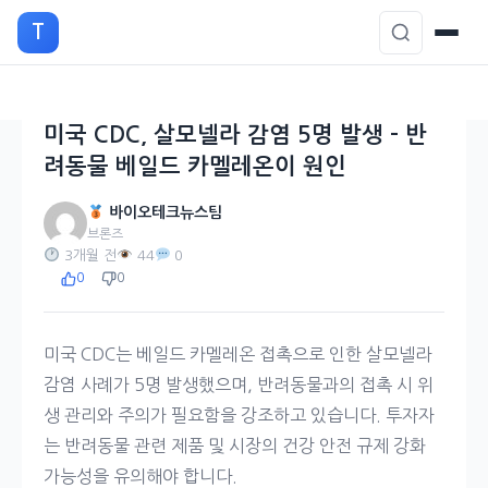
본
T
문
으
로
이
미국 CDC, 살모넬라 감염 5명 발생 – 반
동
려동물 베일드 카멜레온이 원인
바이오테크뉴스팀
브론즈
3개월 전
44
0
0
0
미국 CDC는 베일드 카멜레온 접촉으로 인한 살모넬라
감염 사례가 5명 발생했으며, 반려동물과의 접촉 시 위
생 관리와 주의가 필요함을 강조하고 있습니다. 투자자
는 반려동물 관련 제품 및 시장의 건강 안전 규제 강화
가능성을 유의해야 합니다.