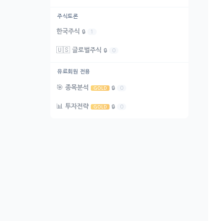
주식토론
한국주식
🔒
1
🇺🇸
글로벌주식
🔒
0
유료회원 전용
🎯
종목분석
🔒
0
GOLD
📊
투자전략
🔒
0
GOLD