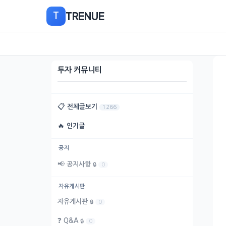
본
TRENUE
T
문
으
로
이
동
투자 커뮤니티
📋
전체글보기
1266
🔥
인기글
공지
📢
공지사항
🔒
0
자유게시판
자유게시판
🔒
0
❓
Q&A
🔒
0