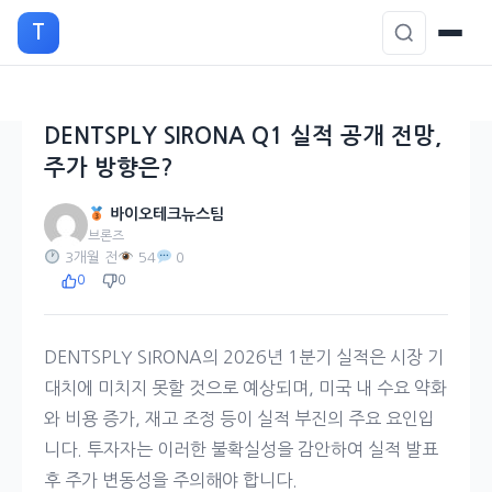
본
T
문
으
로
이
DENTSPLY SIRONA Q1 실적 공개 전망,
동
주가 방향은?
바이오테크뉴스팀
브론즈
3개월 전
54
0
0
0
DENTSPLY SIRONA의 2026년 1분기 실적은 시장 기
대치에 미치지 못할 것으로 예상되며, 미국 내 수요 약화
와 비용 증가, 재고 조정 등이 실적 부진의 주요 요인입
니다. 투자자는 이러한 불확실성을 감안하여 실적 발표
후 주가 변동성을 주의해야 합니다.