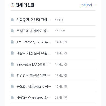
전체 최신글
전체보기 →
키움증권, 경쟁력 강화를 위한 매도대금 담보대출 금리 인하
47분 전
트럼프의 발언에도 불구하고 시장은 여전히 강세, 그 배경은?
3시간 전
Jim Cramer, 5가지 투자 테마로 시장 상승을 주도하다
14시간 전
개발자 개인 문서 유출 의혹이 제기된 Google Gemini
14시간 전
Innovator IBD 50 (FFTY) 주가 200일 이동평균선 아래로 하락
16시간 전
환경인식 확산을 위한 포스코퓨처엠의 지역 아동 환경캠프 개최
17시간 전
금요일, Malaysia 주식시장 혼조세를 보이다
19시간 전
NVIDIA Omniverse와 Cosmos 3, 오픈 물리 AI 개발의 선두주자
21시간 전