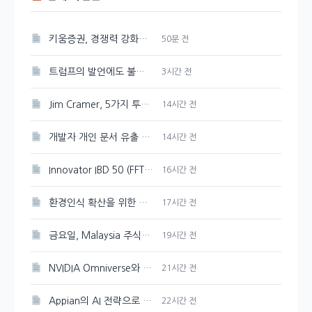
키움증권, 경쟁력 강화를 위한 매도대금 담보대출 금리 인하
50분 전
트럼프의 발언에도 불구하고 시장은 여전히 강세, 그 배경은?
3시간 전
Jim Cramer, 5가지 투자 테마로 시장 상승을 주도하다
14시간 전
개발자 개인 문서 유출 의혹이 제기된 Google Gemini
14시간 전
Innovator IBD 50 (FFTY) 주가 200일 이동평균선 아래로 하락
16시간 전
환경인식 확산을 위한 포스코퓨처엠의 지역 아동 환경캠프 개최
17시간 전
금요일, Malaysia 주식시장 혼조세를 보이다
19시간 전
NVIDIA Omniverse와 Cosmos 3, 오픈 물리 AI 개발의 선두주자
21시간 전
Appian의 AI 전략으로 성장 촉진
22시간 전