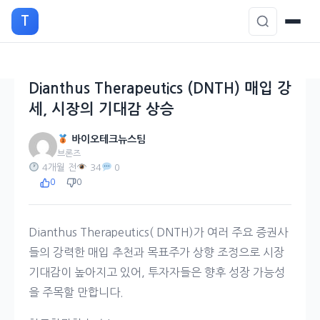
본
T
문
으
로
이
Dianthus Therapeutics (DNTH) 매입 강
동
세, 시장의 기대감 상승
바이오테크뉴스팀
브론즈
4개월 전
34
0
0
0
Dianthus Therapeutics( DNTH)가 여러 주요 증권사
들의 강력한 매입 추천과 목표주가 상향 조정으로 시장
기대감이 높아지고 있어, 투자자들은 향후 성장 가능성
을 주목할 만합니다.