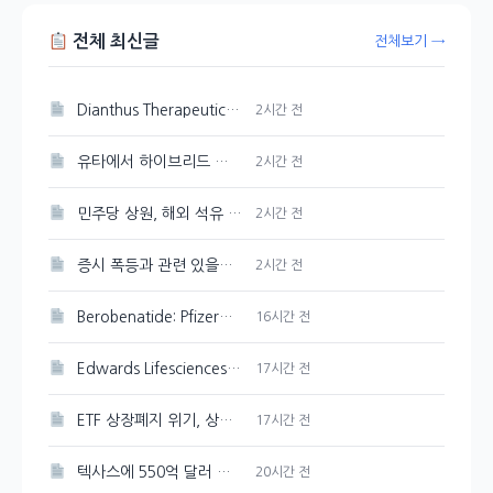
전체 최신글
전체보기 →
Dianthus Therapeutics 주가 154.9% 상승, 기관 투자자 유입
2시간 전
유타에서 하이브리드 전기 항공 실증 비행 성공한 FAA
2시간 전
민주당 상원, 해외 석유 생산 세금 감면 폐지 추진
2시간 전
증시 폭등과 관련 있을까? 국민연금 리밸런싱 유예
2시간 전
Berobenatide: Pfizer의 체중 감량 신약 경쟁력 분석
16시간 전
Edwards Lifesciences 주가 강세 지속, 89.33달러 기록
17시간 전
ETF 상장폐지 위기, 상관계수 미달 심화
17시간 전
텍사스에 550억 달러 규모의 반도체 공장을 Tesla와 SpaceX가 건설한다
20시간 전