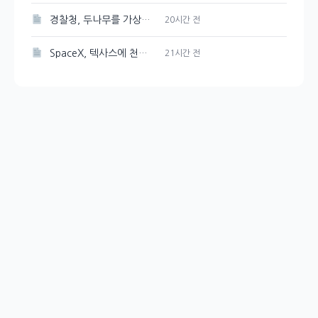
경찰청, 두나무를 가상자산 보관·관리 사업자로 선정
20시간 전
SpaceX, 텍사스에 천연가스 발전소 건설 계획 발표
21시간 전