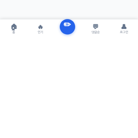
✏️
🏠
🔥
💬
👤
홈
인기
댓글순
로그인
TRENUE
T
최신 AI기술을 적용한 스마트 파이낸셜 플랫폼.
실시간뉴스, 프리미엄뉴스를 제공합니다.
서비스
최신 뉴스