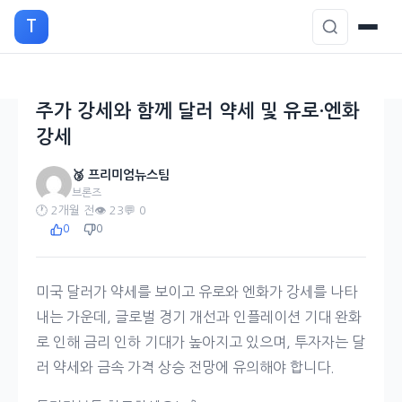
본
T
문
으
로
이
주가 강세와 함께 달러 약세 및 유로·엔화
동
강세
🥉 프리미엄뉴스팀
브론즈
🕐 2개월 전
👁️ 23
💬 0
0
0
미국 달러가 약세를 보이고 유로와 엔화가 강세를 나타
내는 가운데, 글로벌 경기 개선과 인플레이션 기대 완화
로 인해 금리 인하 기대가 높아지고 있으며, 투자자는 달
러 약세와 금속 가격 상승 전망에 유의해야 합니다.