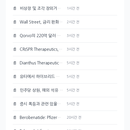
📄
비상장 및 조각 장외거래소 결제 인프라, 예탁원 구축
1시간 전
📄
Wall Street, 금리 완화 기대감에 초기 상승세
2시간 전
📄
Qorvo의 220억 달러 M&A, 내부 공시의 의미 재조명
3시간 전
📄
CRISPR Therapeutics, 기관의 매도세 뚜렷하게 나타나
3시간 전
📄
Dianthus Therapeutics 주가 154.9% 상승, 기관 투자자 유입
5시간 전
📄
유타에서 하이브리드 전기 항공 실증 비행 성공한 FAA
5시간 전
📄
민주당 상원, 해외 석유 생산 세금 감면 폐지 추진
5시간 전
📄
증시 폭등과 관련 있을까? 국민연금 리밸런싱 유예
5시간 전
📄
Berobenatide: Pfizer의 체중 감량 신약 경쟁력 분석
20시간 전