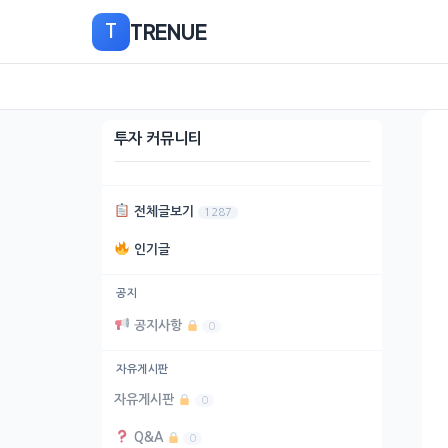
본
TRENUE
T
문
으
로
이
동
투자 커뮤니티
전체글보기
1287
인기글
공지
공지사항
0
자유게시판
자유게시판
0
Q&A
0