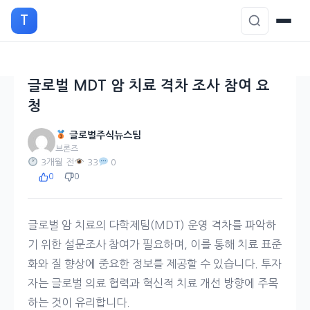
본
T
문
으
로
이
글로벌 MDT 암 치료 격차 조사 참여 요
동
청
글로벌주식뉴스팀
브론즈
3개월 전
33
0
0
0
글로벌 암 치료의 다학제팀(MDT) 운영 격차를 파악하
기 위한 설문조사 참여가 필요하며, 이를 통해 치료 표준
화와 질 향상에 중요한 정보를 제공할 수 있습니다. 투자
자는 글로벌 의료 협력과 혁신적 치료 개선 방향에 주목
하는 것이 유리합니다.