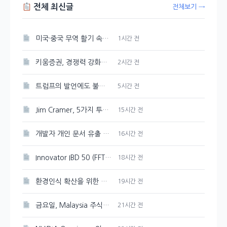
전체 최신글
전체보기 →
미국·중국 무역 활기 속에 3일 연속 강세 보인 대두
1시간 전
키움증권, 경쟁력 강화를 위한 매도대금 담보대출 금리 인하
2시간 전
트럼프의 발언에도 불구하고 시장은 여전히 강세, 그 배경은?
5시간 전
Jim Cramer, 5가지 투자 테마로 시장 상승을 주도하다
15시간 전
개발자 개인 문서 유출 의혹이 제기된 Google Gemini
16시간 전
Innovator IBD 50 (FFTY) 주가 200일 이동평균선 아래로 하락
18시간 전
환경인식 확산을 위한 포스코퓨처엠의 지역 아동 환경캠프 개최
19시간 전
금요일, Malaysia 주식시장 혼조세를 보이다
21시간 전