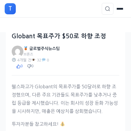
본
T
문
으
로
이
Globant 목표주가 $50로 하향 조정
동
글로벌주식뉴스팀
브론즈
4개월 전
32
0
0
0
웰스파고가 Globant의 목표주가를 50달러로 하향 조
정했으며, 다른 주요 기관들도 목표주가를 낮추거나 중
립 등급을 제시했습니다. 이는 회사의 성장 둔화 가능성
을 시사하지만, 매출은 예상치를 상회했습니다.
투자자분들 참고하세요!