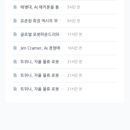
해병대, AI 해커톤을 통해 교육 및 훈련 혁신에 도전
5시간 전
유준원 회장 엑시트 부상…상상인證 지분 매각 본격 시작
6시간 전
글로벌 로봇파운드리와 K-피지컬AI 선도 추진, 대한민국
17시간 전
Jim Cramer, AI 경쟁에서 여러 승자가 존재한다는
18시간 전
트위니, 자율 물류 로봇 혁신…미국과 일본 진출 전망
21시간 전
트위니, 자율 물류 로봇 혁신…미국과 일본 진출 예고
21시간 전
트위니, 자율 물류 로봇 혁신…미국과 일본 시장 진출 예상
21시간 전