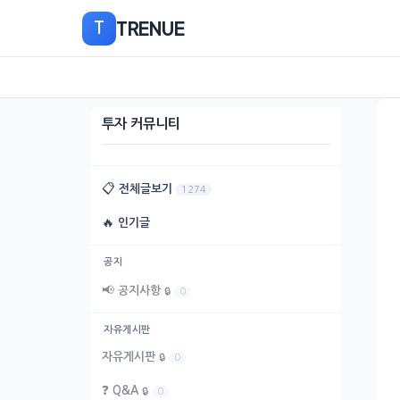
본
TRENUE
T
문
으
로
이
동
투자 커뮤니티
📋
전체글보기
1274
🔥
인기글
공지
📢
공지사항
🔒
0
자유게시판
자유게시판
🔒
0
❓
Q&A
🔒
0