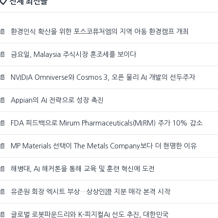
📋 전체 최신글
📄
환경인식 확산을 위한 포스코퓨처엠의 지역 아동 환경캠프 개최
📄
금요일, Malaysia 주식시장 혼조세를 보이다
📄
NVIDIA Omniverse와 Cosmos 3, 오픈 물리 AI 개발의 선두주자
📄
Appian의 AI 전략으로 성장 촉진
📄
FDA 피드백으로 Mirum Pharmaceuticals(MIRM) 주가 10% 감소
📄
MP Materials 선택이 The Metals Company보다 더 현명한 이유
📄
해병대, AI 해커톤을 통해 교육 및 훈련 혁신에 도전
📄
유준원 회장 엑시트 부상…상상인證 지분 매각 본격 시작
📄
글로벌 로봇파운드리와 K-피지컬AI 선도 추진, 대한민국