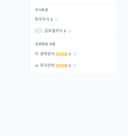
주식토론
한국주식
🔒
1
🇺🇸
글로벌주식
🔒
0
유료회원 전용
🎯
종목분석
🔒
0
GOLD
📊
투자전략
🔒
0
GOLD