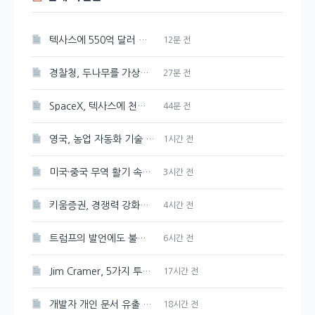
텍사스에 550억 달러 규모의 반도체 공장을 Tesla와 SpaceX가 건설한다
12분 전
경찰청, 두나무를 가상자산 보관·관리 사업자로 선정
27분 전
SpaceX, 텍사스에 천연가스 발전소 건설 계획 발표
44분 전
영국, 농업 자동화 기술 및 로봇에 2천만 파운드 투자 유치
1시간 전
미국·중국 무역 활기 속에 3일 연속 강세 보인 대두
3시간 전
키움증권, 경쟁력 강화를 위한 매도대금 담보대출 금리 인하
4시간 전
트럼프의 발언에도 불구하고 시장은 여전히 강세, 그 배경은?
6시간 전
Jim Cramer, 5가지 투자 테마로 시장 상승을 주도하다
17시간 전
개발자 개인 문서 유출 의혹이 제기된 Google Gemini
18시간 전